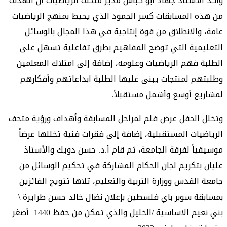
وأكد الأستاذ جهاد أبو كباش مدير متحف الرياضيات أن الهدف
من هذه المسابقات كسر الجمود الذي يحيط بمنهج الرياضيات
عامة، والانطلاق من قوة إنتاجية في هذا المجال بالوسائل
التعليمية التي توضح المفاهيم بطرق تفاعلية تسهل على
الطلبة فهم الرياضيات وعلومه، إضافة إلى امتلاك المعلمين
وطلبتهم لمنتجات يبنى عليها الطلبة ابداعاتهم وأفكارهم
لمشاريع أوسع وأشمل مستقبلاً.
وتخلل الحفل عرض فلم لمراحل المسابقة وأهداف ورؤية متحف
الرياضيات المستقبلية، إضافة إلى فقرات فنية تخللها عرضاً
موسيقياً لفرقة الجامعة، ثم قام أ.د. حسن دويك والأستاذ
عليان بتكريم لجان الحكام المشاركة في تحكيم الوسائل من
جامعة القدس ووزارة التربية والتعليم، تلاها تتويج الفائزين
بمسابقة سوبر باي فلسطين بإعلان نضال خالد حسن طرايرة \
بني نعيم الاساسية /الخليل والذي تمكن من حفظ 1440 أصغر