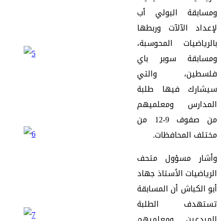
ومسابقة
البولي
أب
لإعداد
الآلآت
وربطها
بالرياضيات
المحوسبة
،
ومسابقة
سوبر
باي
فلسطين
،
والتي
سيشارك
فيها
طلبة
المدارس
ومعلميهم
من
صفوف
9-12
من
مختلف
المحافظات
.
وأشار
مسؤول
متحف
الرياضيات
الأستاذ
جهاد
أبو
الكباش
أن
المسابقة
تستهدف
الطلبة
المبدعين
ومعلميهم