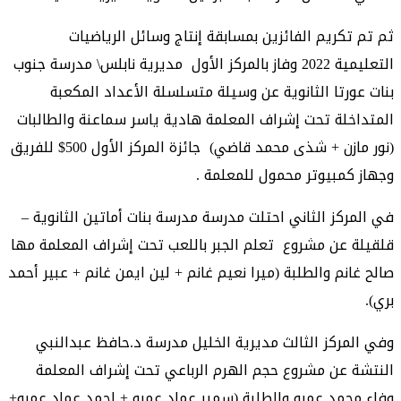
ثم تم تكريم الفائزين بمسابقة إنتاج وسائل الرياضيات
التعليمية 2022 وفاز بالمركز الأول مديرية نابلس\ مدرسة جنوب
بنات عورتا الثانوية عن وسيلة متسلسلة الأعداد المكعبة
المتداخلة تحت إشراف المعلمة هادية ياسر سماعنة والطالبات
(نور مازن + شذى محمد قاضي) جائزة المركز الأول 500$ للفريق
وجهاز كمبيوتر محمول للمعلمة .
في المركز الثاني احتلت مدرسة مدرسة بنات أماتين الثانوية –
قلقيلة عن مشروع تعلم الجبر باللعب تحت إشراف المعلمة مها
صالح غانم والطلبة (ميرا نعيم غانم + لين ايمن غانم + عبير أحمد
بري).
وفي المركز الثالث مديرية الخليل مدرسة د.حافظ عبدالنبي
النتشة عن مشروع حجم الهرم الرباعي تحت إشراف المعلمة
وفاء محمد عمرو والطلبة (سمير عماد عمرو + احمد عماد عمرو+