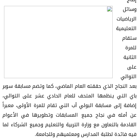
وسائل
الرياضيات
التعليمية
ستقام
للمرة
الثانية
على
التوالي
بعد
النجاح
الذي
حققته
العام
الماضي
، كما
وتضم
مسابقة
سوبر
باي
التي
ينظمها
المتحف
للعام
الحادي
عشر على
التوالي
،
إضافة
إلى
مسابقة
البولي
أب
التي
تقام
للمرة
الأولى
،
معبراً
عن
أمله
في
نجاح
جميع
المسابقات
وتطويرها
في
الأعوام
القادمة
بالتعاون
مع
وزارة
التربية
والتعليم
وجميع
الشركاء
لما
فيه
فائدة
لطلبة
المدارس
ومعلميهم
وللجامعة
.