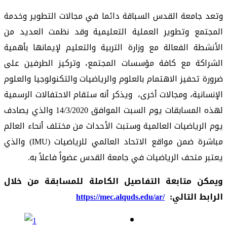
وتعد
جامعة
القدس
السباقة
دائما
في
مجالات
التطوير
وخدمة
المجتمع
وتطوير
العملية
التعليمية
وقد
نظمت
العديد
من
الأنشطة
الفعالة
مع
وزارة
التربية
والتعليم
لإيمانها
بأهمية
الشراكة
مع
كافة
مؤسسات
المجتمع
،
وتركيز
الطرفين
على
ضرورة
تحفيز
الاهتمام
بالعلوم
والرياضيات
والتكنولوجيا
والعلوم
الإنسانية
،
ومجالات
أخرى
،
ويذكر
أنه
ستقام
الاحتفالات
الرسمية
لهذه
المسابقات
يوم
السبت
الموافق
14/3/2020
والذي
يصادف
يوم
الرياضيات
العالمية
وستبث
الأحداث
من
مختلف
أنحاء
العالم
مباشرة
ضمن
مواقع
الاتحاد
العالمي
للرياضيات
(
IMU
)
والذي
يعتبر
متحف
الرياضيات
في
جامعة
القدس
عضواً
فاعلاً
به
.
ويمكن
متابعة
التفاصيل
الكاملة
للمسابقة
من
خلال
الرابط
التالي
:
https://mec.alquds.edu/ar/