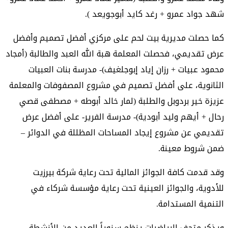
شهد جواد عمرو + رغد كايد أبوجويعد ).
كما حصلت مديرية بيت لحم على مركزي أفضل تصميم وأفضل
عرض تقديمي، فحصلت المعلمة هبة الله العبد والطالبة (أمجاد
محمود عبيات + رزان إياد إبوجلغيف)- مدرسة بنات العبيات
الثانوية، على أفضل تصميم في مشروع المصفوفات والمعلمة
عزيزة خير بردوبل والطلبة (لمار خالد أبوطه + مصطفى قصي
رحال + أيهم وليد أبودية)- مدرسة الفرير- على أفضل عرض
تقديمي عن مشروع إيجاد المساحات المظللة في الدوائر –
ضمن شروط معينة.
وقد قدمت كافة الجوائز المالية تحت رعاية شركة بيرزيت
للأدوية، والجوائز العينية تحت رعاية مؤسسة شركاء في
التنمية المستدامة.
ويذكر متحف الرياضيات ينظم سنوياً العديد من الأنشطة